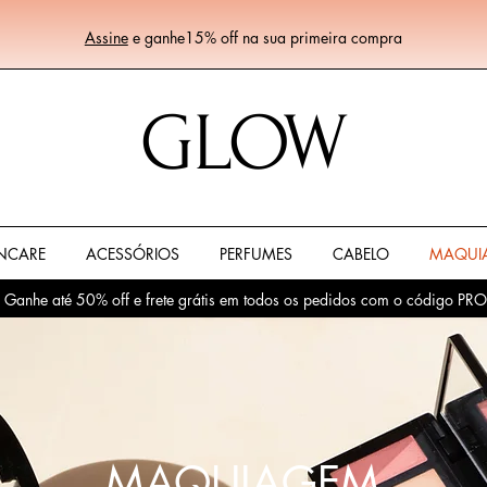
Assine
e ganhe15% off na sua primeira compra
GLOW
NCARE
ACESSÓRIOS
PERFUMES
CABELO
MAQUI
! Ganhe até 50% off e frete grátis em todos os pedidos com o códig
MAQUIAGEM