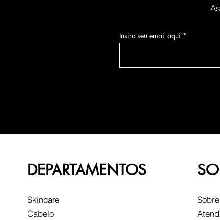
As
Insira seu email aqui
DEPARTAMENTOS
SO
Skincare
Sobre
Cabelo
Atend