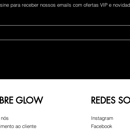
sine para receber nossos emails com ofertas VIP e novida
BRE GLOW
REDES SO
 nós
Instagram
imento ao cliente
Facebook