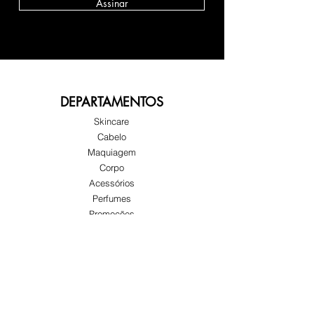
Assinar
DEPARTAMENTOS
Skincare
Cabelo
Maquiagem
Corpo
Acessórios
Perfumes
Promoções
SOBRE GLOW
Sobre nós
Atendimento ao cliente
Locais