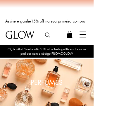
Assine
e ganhe15% off na sua primeira compra
GLOW
Oi, bonita! Ganhe até 50% off e frete grátis em todos os
pedidos com o código PROMOGLOW
PERFUMES