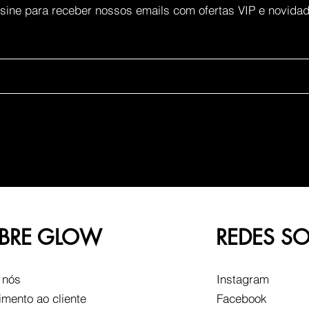
sine para receber nossos emails com ofertas VIP e novida
BRE GLOW
REDES SO
 nós
Instagram
imento ao cliente
Facebook