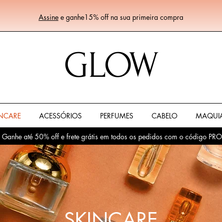
Assine
e ganhe15% off na sua primeira compra
GLOW
NCARE
ACESSÓRIOS
PERFUMES
CABELO
MAQUI
! Ganhe até 50% off e frete grátis em todos os pedidos com o códig
SKINCARE