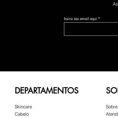
As
Insira seu email aqui
DEPARTAMENTOS
SO
Skincare
Sobre
Cabelo
Atend