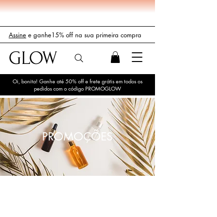
Assine
e ganhe15% off na sua primeira compra
GLOW
Oi, bonita! Ganhe até 50% off e frete grátis em todos os
pedidos com o código PROMOGLOW
PROMOÇÕES